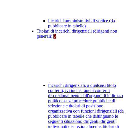
Incarichi amministrativi di vertice (da
pubblicare in tabelle)
Titolari di incarichi dirigenziali (dirigenti non
generali)
5
Incarichi dirigenziali, a qualsiasi titolo
conferiti, ivi inclusi quelli conferiti
discrezionalmente dall'organo di indirizzo
politico senza procedure pubbliche di
selezione e titolari di posizione
organizzativa con funzioni dirigenziali (da
pubblicare in tabelle che distinguano le
seguenti situazioni: dirigenti, dirigenti
individuati discrezionalmente, titolari di