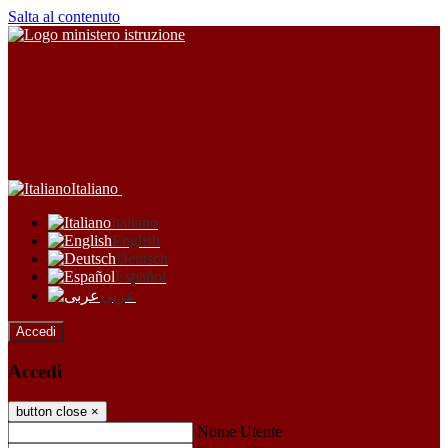
Salta al contenuto
Italiano
Italiano
English
Deutsch
Español
عربى
Accedi
Accedi
button close
×
Nome Utente