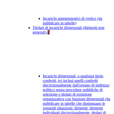
Incarichi amministrativi di vertice (da
pubblicare in tabelle)
Titolari di incarichi dirigenziali (dirigenti non
generali)
5
Incarichi dirigenziali, a qualsiasi titolo
conferiti, ivi inclusi quelli conferiti
discrezionalmente dall'organo di indirizzo
politico senza procedure pubbliche di
selezione e titolari di posizione
organizzativa con funzioni dirigenziali (da
pubblicare in tabelle che distinguano le
seguenti situazioni: dirigenti, dirigenti
individuati discrezionalmente, titolari di