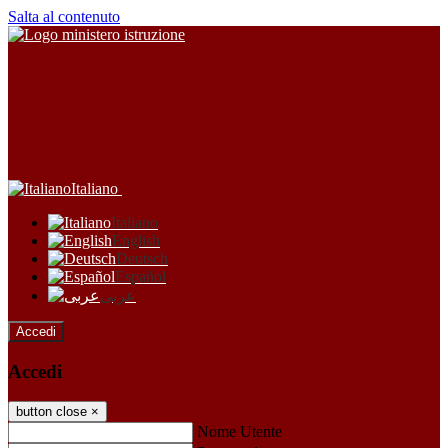
Salta al contenuto
Italiano
Italiano
English
Deutsch
Español
عربى
Accedi
Accedi
button close
×
Nome Utente