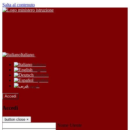
Salta al contenuto
Italiano
Italiano
English
Deutsch
Español
عربى
Accedi
Accedi
button close
×
Nome Utente