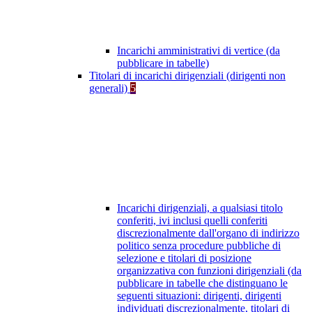
Incarichi amministrativi di vertice (da
pubblicare in tabelle)
Titolari di incarichi dirigenziali (dirigenti non
generali)
5
Incarichi dirigenziali, a qualsiasi titolo
conferiti, ivi inclusi quelli conferiti
discrezionalmente dall'organo di indirizzo
politico senza procedure pubbliche di
selezione e titolari di posizione
organizzativa con funzioni dirigenziali (da
pubblicare in tabelle che distinguano le
seguenti situazioni: dirigenti, dirigenti
individuati discrezionalmente, titolari di