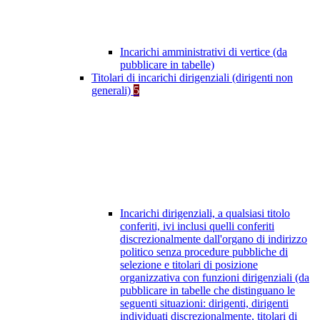
Incarichi amministrativi di vertice (da
pubblicare in tabelle)
Titolari di incarichi dirigenziali (dirigenti non
generali)
5
Incarichi dirigenziali, a qualsiasi titolo
conferiti, ivi inclusi quelli conferiti
discrezionalmente dall'organo di indirizzo
politico senza procedure pubbliche di
selezione e titolari di posizione
organizzativa con funzioni dirigenziali (da
pubblicare in tabelle che distinguano le
seguenti situazioni: dirigenti, dirigenti
individuati discrezionalmente, titolari di