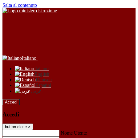
Salta al contenuto
Italiano
Italiano
English
Deutsch
Español
عربى
Accedi
Accedi
button close
×
Nome Utente