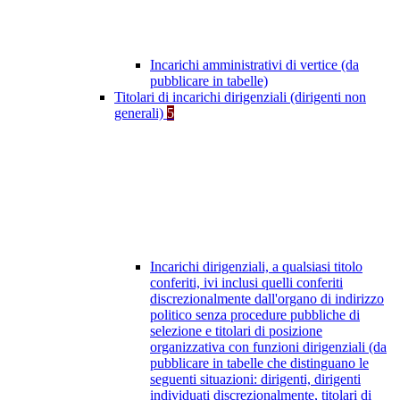
Incarichi amministrativi di vertice (da
pubblicare in tabelle)
Titolari di incarichi dirigenziali (dirigenti non
generali)
5
Incarichi dirigenziali, a qualsiasi titolo
conferiti, ivi inclusi quelli conferiti
discrezionalmente dall'organo di indirizzo
politico senza procedure pubbliche di
selezione e titolari di posizione
organizzativa con funzioni dirigenziali (da
pubblicare in tabelle che distinguano le
seguenti situazioni: dirigenti, dirigenti
individuati discrezionalmente, titolari di