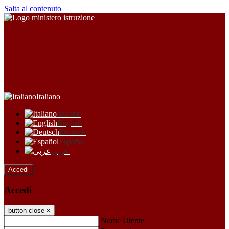
Salta al contenuto
Italiano
Italiano
English
Deutsch
Español
عربى
Accedi
Accedi
button close
×
Nome Utente