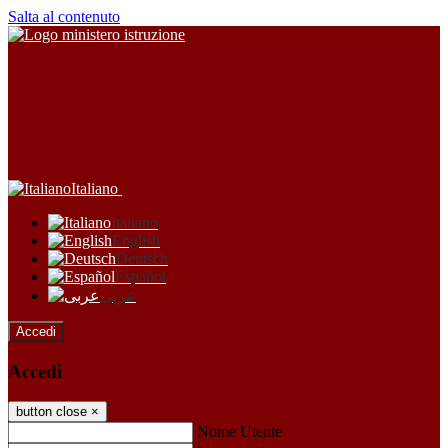
Salta al contenuto
Italiano
Italiano
English
Deutsch
Español
عربى
Accedi
Accedi
button close
×
Nome Utente