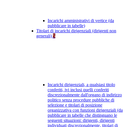
Incarichi amministrativi di vertice (da
pubblicare in tabelle)
Titolari di incarichi dirigenziali (dirigenti non
generali)
5
Incarichi dirigenziali, a qualsiasi titolo
conferiti, ivi inclusi quelli conferiti
discrezionalmente dall'organo di indirizzo
politico senza procedure pubbliche di
selezione e titolari di posizione
organizzativa con funzioni dirigenziali (da
pubblicare in tabelle che distinguano le
seguenti situazioni: dirigenti, dirigenti
individuati discrezionalmente, titolari di