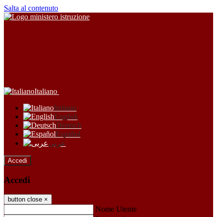
Salta al contenuto
Italiano
Italiano
English
Deutsch
Español
عربى
Accedi
Accedi
button close
×
Nome Utente