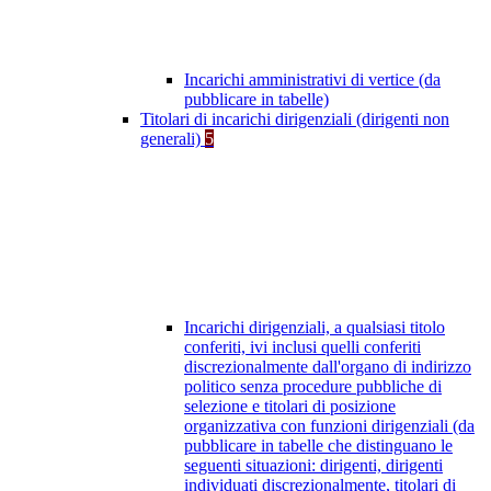
Incarichi amministrativi di vertice (da
pubblicare in tabelle)
Titolari di incarichi dirigenziali (dirigenti non
generali)
5
Incarichi dirigenziali, a qualsiasi titolo
conferiti, ivi inclusi quelli conferiti
discrezionalmente dall'organo di indirizzo
politico senza procedure pubbliche di
selezione e titolari di posizione
organizzativa con funzioni dirigenziali (da
pubblicare in tabelle che distinguano le
seguenti situazioni: dirigenti, dirigenti
individuati discrezionalmente, titolari di