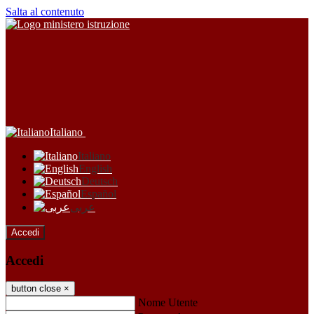
Salta al contenuto
Italiano
Italiano
English
Deutsch
Español
عربى
Accedi
Accedi
button close
×
Nome Utente