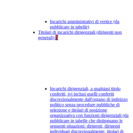
Incarichi amministrativi di vertice (da
pubblicare in tabelle)
Titolari di incarichi dirigenziali (dirigenti non
generali)
5
Incarichi dirigenziali, a qualsiasi titolo
conferiti, ivi inclusi quelli conferiti
discrezionalmente dall'organo di indirizzo
politico senza procedure pubbliche di
selezione e titolari di posizione
organizzativa con funzioni dirigenziali (da
pubblicare in tabelle che distinguano le
seguenti situazioni: dirigenti, dirigenti
individuati discrezionalmente, titolari di