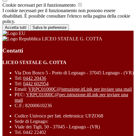
Cookie necessari per il funzionamento
I cookie necessari per il funzionamento non possono essere
disabilitati. È possibile consultare l'elenco nella pagina della cookie
policy.
Accetta tutti
Salva le preferenze
LICEO STATALE G. COTTA
Contatti
LICEO STATALE G. COTTA
Via Don Bosco 5 - Porto di Legnago - 37045 Legnago - (VR)
Tel:
0442 20436
Tel:
0442 602954
Email:
VRPC01000C@istruzione.it
Link per inviare una mail
PEC:
VRPC01000C@pec.istruzione.it
Link per inviare una
mail
C.F.: 82000610236
Codice Univoco per fatt. elettronica: UFZO68
Sede di Legnago:
Viale dei Tigli, 50 - 37045 - Legnago - (VR)
Tel. 0442 22402