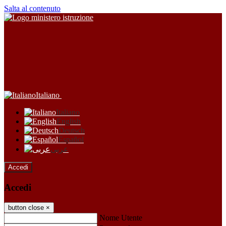
Salta al contenuto
Italiano
Italiano
English
Deutsch
Español
عربى
Accedi
Accedi
button close
×
Nome Utente