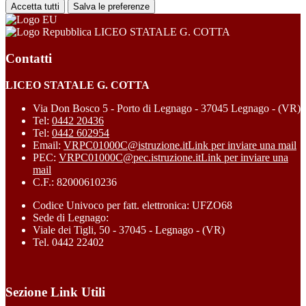
Accetta tutti
Salva le preferenze
LICEO STATALE G. COTTA
Contatti
LICEO STATALE G. COTTA
Via Don Bosco 5 - Porto di Legnago - 37045 Legnago - (VR)
Tel:
0442 20436
Tel:
0442 602954
Email:
VRPC01000C@istruzione.it
Link per inviare una mail
PEC:
VRPC01000C@pec.istruzione.it
Link per inviare una
mail
C.F.: 82000610236
Codice Univoco per fatt. elettronica: UFZO68
Sede di Legnago:
Viale dei Tigli, 50 - 37045 - Legnago - (VR)
Tel. 0442 22402
Sezione Link Utili