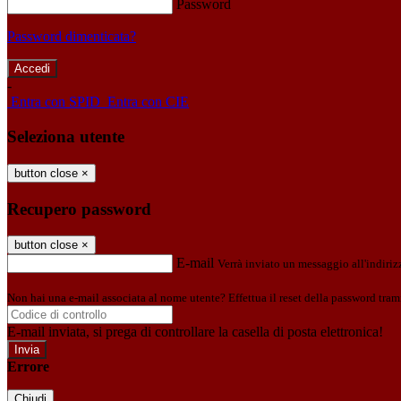
Password
Password dimenticata?
-
Entra con SPID
Entra con CIE
Seleziona utente
button close
×
Recupero password
button close
×
E-mail
Verrà inviato un messaggio all'indirizz
Non hai una e-mail associata al nome utente? Effettua il reset della password tram
E-mail inviata, si prega di controllare la casella di posta elettronica!
Errore
Chiudi