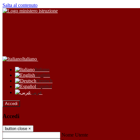
Salta al contenuto
Italiano
Italiano
English
Deutsch
Español
عربى
Accedi
Accedi
button close
×
Nome Utente