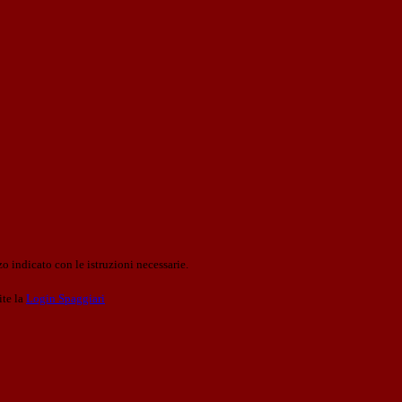
o indicato con le istruzioni necessarie.
ite la
Login Spaggiari