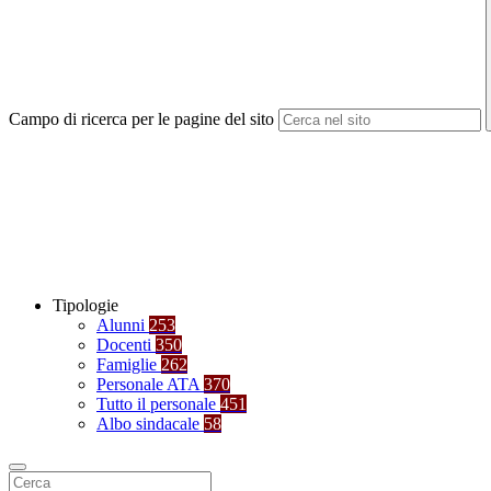
Campo di ricerca per le pagine del sito
Tipologie
Alunni
253
Docenti
350
Famiglie
262
Personale ATA
370
Tutto il personale
451
Albo sindacale
58