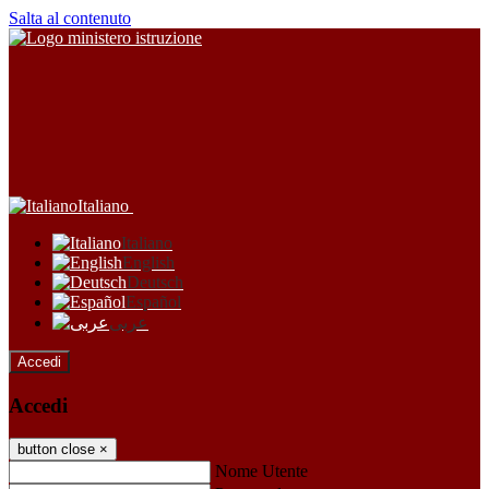
Salta al contenuto
Italiano
Italiano
English
Deutsch
Español
عربى
Accedi
Accedi
button close
×
Nome Utente