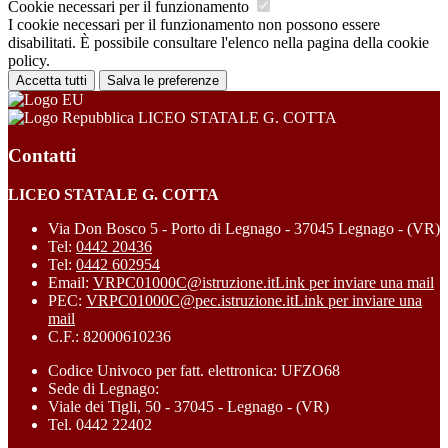
Cookie necessari per il funzionamento
I cookie necessari per il funzionamento non possono essere
disabilitati. È possibile consultare l'elenco nella pagina della cookie
policy.
Accetta tutti
Salva le preferenze
LICEO STATALE G. COTTA
Contatti
LICEO STATALE G. COTTA
Via Don Bosco 5 - Porto di Legnago - 37045 Legnago - (VR)
Tel:
0442 20436
Tel:
0442 602954
Email:
VRPC01000C@istruzione.it
Link per inviare una mail
PEC:
VRPC01000C@pec.istruzione.it
Link per inviare una
mail
C.F.: 82000610236
Codice Univoco per fatt. elettronica: UFZO68
Sede di Legnago:
Viale dei Tigli, 50 - 37045 - Legnago - (VR)
Tel. 0442 22402