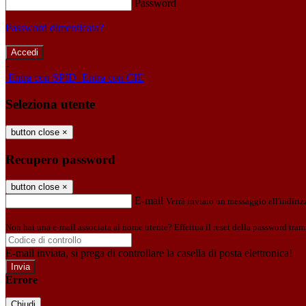
Password
Password dimenticata?
-
Entra con SPID
Entra con CIE
Seleziona utente
button close
×
Recupero password
button close
×
E-mail
Verrà inviato un messaggio all'indirizz
Non hai una e-mail associata al nome utente? Effettua il reset della password tram
E-mail inviata, si prega di controllare la casella di posta elettronica!
Errore
Chiudi