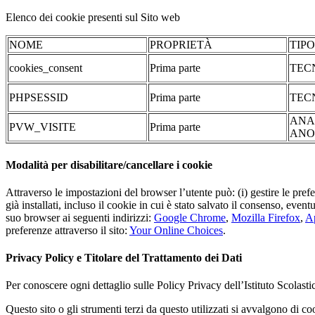
Elenco dei cookie presenti sul Sito web
NOME
PROPRIETÀ
TIP
cookies_consent
Prima parte
TEC
PHPSESSID
Prima parte
TEC
ANA
PVW_VISITE
Prima parte
ANO
Modalità per disabilitare/cancellare i cookie
Attraverso le impostazioni del browser l’utente può: (i) gestire le pref
già installati, incluso il cookie in cui è stato salvato il consenso, even
suo browser ai seguenti indirizzi:
Google Chrome
,
Mozilla Firefox
,
Ap
preferenze attraverso il sito:
Your Online Choices
.
Privacy Policy e Titolare del Trattamento dei Dati
Per conoscere ogni dettaglio sulle Policy Privacy dell’Istituto Scolast
Questo sito o gli strumenti terzi da questo utilizzati si avvalgono di coo