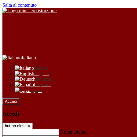
Salta al contenuto
Italiano
Italiano
English
Deutsch
Español
عربى
Accedi
Accedi
button close
×
Nome Utente