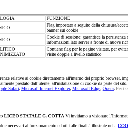
OLOGIA
FUNZIONE
Flag impostato a seguito della chiusura/accet
NICO
banner sui cookie
Cookie di sessione: garantisce la persistenza 
NICO
informazioni lato server a fronte di nuove rich
LITICO
Contiene flag per le pagine visitate, per evita
NIMIZZATO
visite doppie a livello statistico
erenze relative ai cookie direttamente all'interno del proprio browser, im
tualmente prestato dall’utente, all'installazione di cookie da parte del si
ple Safari
,
Microsoft Internet Explorer
,
Microsoft Edge
,
Opera
. Per i 
ico
LICEO STATALE G. COTTA
Vi invitiamo a visionare l’Informat
kie necessari al funzionamento ed utili alle finalità illustrate nella
COO