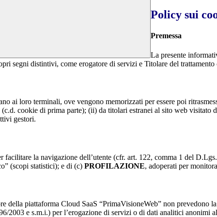
Policy sui co
Premessa
La presente informativ
opri segni distintivi, come erogatore di servizi e Titolare del trattamento 
nviano ai loro terminali, ove vengono memorizzati per essere poi ritrasmessi
(c.d. cookie di prima parte); (ii) da titolari estranei al sito web visitato 
tivi gestori.
r facilitare la navigazione dell’utente (cfr. art. 122, comma 1 del D.Lgs
o” (scopi statistici); e di (c)
PROFILAZIONE
, adoperati per monitor
re della piattaforma Cloud SaaS “PrimaVisioneWeb” non prevedono la regi
2003 e s.m.i.) per l’erogazione di servizi o di dati analitici anonimi al 