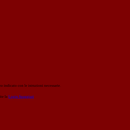
o indicato con le istruzioni necessarie.
ite la
Login Spaggiari