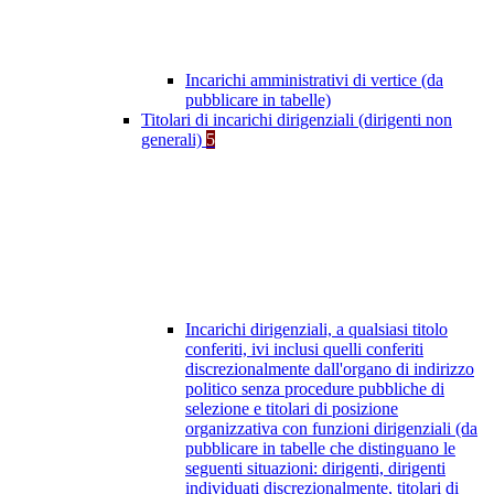
Incarichi amministrativi di vertice (da
pubblicare in tabelle)
Titolari di incarichi dirigenziali (dirigenti non
generali)
5
Incarichi dirigenziali, a qualsiasi titolo
conferiti, ivi inclusi quelli conferiti
discrezionalmente dall'organo di indirizzo
politico senza procedure pubbliche di
selezione e titolari di posizione
organizzativa con funzioni dirigenziali (da
pubblicare in tabelle che distinguano le
seguenti situazioni: dirigenti, dirigenti
individuati discrezionalmente, titolari di