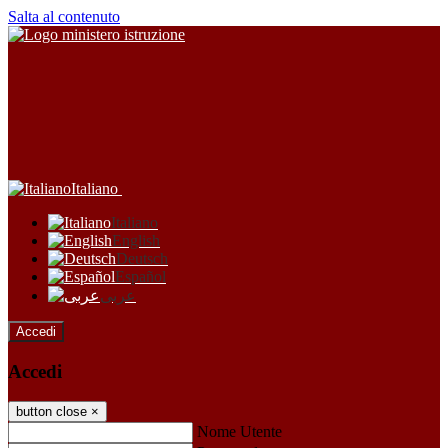
Salta al contenuto
Italiano
Italiano
English
Deutsch
Español
عربى
Accedi
Accedi
button close
×
Nome Utente