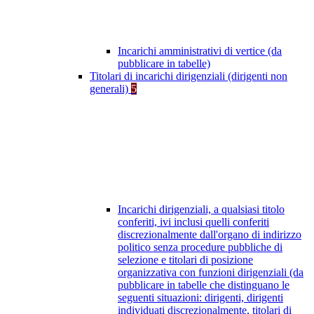
Incarichi amministrativi di vertice (da
pubblicare in tabelle)
Titolari di incarichi dirigenziali (dirigenti non
generali)
5
Incarichi dirigenziali, a qualsiasi titolo
conferiti, ivi inclusi quelli conferiti
discrezionalmente dall'organo di indirizzo
politico senza procedure pubbliche di
selezione e titolari di posizione
organizzativa con funzioni dirigenziali (da
pubblicare in tabelle che distinguano le
seguenti situazioni: dirigenti, dirigenti
individuati discrezionalmente, titolari di