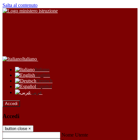
Salta al contenuto
Italiano
Italiano
English
Deutsch
Español
عربى
Accedi
Accedi
button close
×
Nome Utente