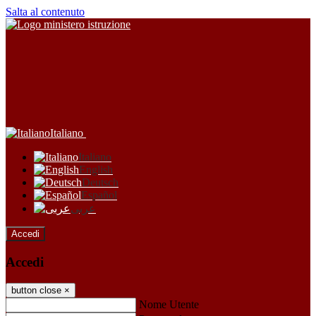
Salta al contenuto
Italiano
Italiano
English
Deutsch
Español
عربى
Accedi
Accedi
button close
×
Nome Utente