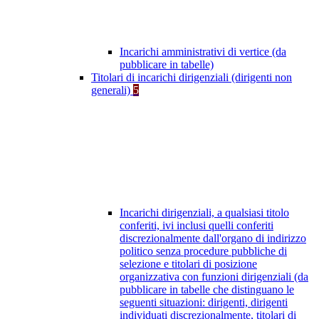
Incarichi amministrativi di vertice (da
pubblicare in tabelle)
Titolari di incarichi dirigenziali (dirigenti non
generali)
5
Incarichi dirigenziali, a qualsiasi titolo
conferiti, ivi inclusi quelli conferiti
discrezionalmente dall'organo di indirizzo
politico senza procedure pubbliche di
selezione e titolari di posizione
organizzativa con funzioni dirigenziali (da
pubblicare in tabelle che distinguano le
seguenti situazioni: dirigenti, dirigenti
individuati discrezionalmente, titolari di