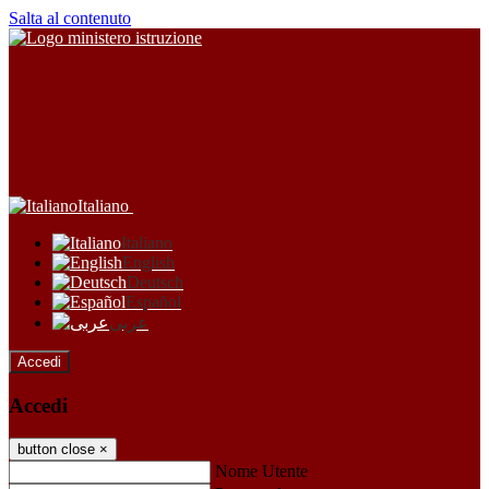
Salta al contenuto
Italiano
Italiano
English
Deutsch
Español
عربى
Accedi
Accedi
button close
×
Nome Utente