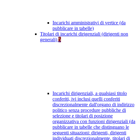
Incarichi amministrativi di vertice (da
pubblicare in tabelle)
Titolari di incarichi dirigenziali (dirigenti non
generali)
5
Incarichi dirigenziali, a qualsiasi titolo
conferiti, ivi inclusi quelli conferiti
discrezionalmente dall'organo di indirizzo
politico senza procedure pubbliche di
selezione e titolari di posizione
organizzativa con funzioni dirigenziali (da
pubblicare in tabelle che distinguano le
seguenti situazioni: dirigenti, dirigenti
individuati discrezionalmente, titolari di