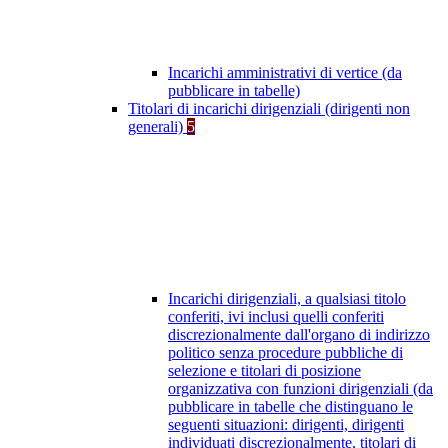
Incarichi amministrativi di vertice (da
pubblicare in tabelle)
Titolari di incarichi dirigenziali (dirigenti non
generali)
5
Incarichi dirigenziali, a qualsiasi titolo
conferiti, ivi inclusi quelli conferiti
discrezionalmente dall'organo di indirizzo
politico senza procedure pubbliche di
selezione e titolari di posizione
organizzativa con funzioni dirigenziali (da
pubblicare in tabelle che distinguano le
seguenti situazioni: dirigenti, dirigenti
individuati discrezionalmente, titolari di