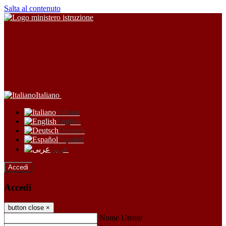
Salta al contenuto
Italiano
Italiano
English
Deutsch
Español
عربى
Accedi
Accedi
button close
×
Nome Utente