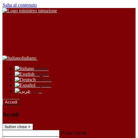
Salta al contenuto
Italiano
Italiano
English
Deutsch
Español
عربى
Accedi
Accedi
button close
×
Nome Utente