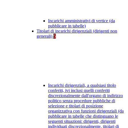
Incarichi amministrativi di vertice (da
pubblicare in tabelle)
Titolari di incarichi dirigenziali (dirigenti non
generali)
5
Incarichi dirigenziali, a qualsiasi titolo
conferiti, ivi inclusi quelli conferiti
discrezionalmente dall'organo di indirizzo
politico senza procedure pubbliche di
selezione e titolari di posizione
organizzativa con funzioni dirigenziali (da
pubblicare in tabelle che distinguano le
seguenti situazioni: dirigenti, dirigenti
individuati discrezionalmente, titolari di