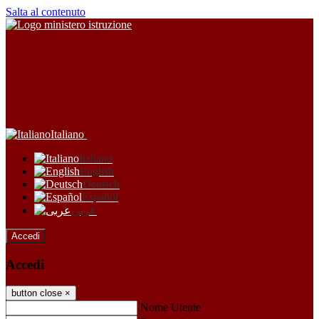
Salta al contenuto
Italiano
Italiano
English
Deutsch
Español
عربى
Accedi
Accedi
button close
×
Nome Utente