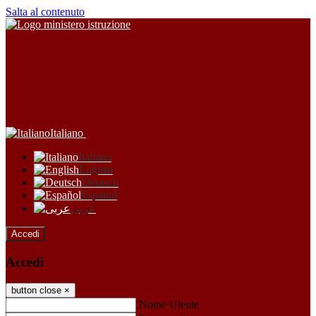
Salta al contenuto
Italiano
Italiano
English
Deutsch
Español
عربى
Accedi
Accedi
button close
×
Nome Utente