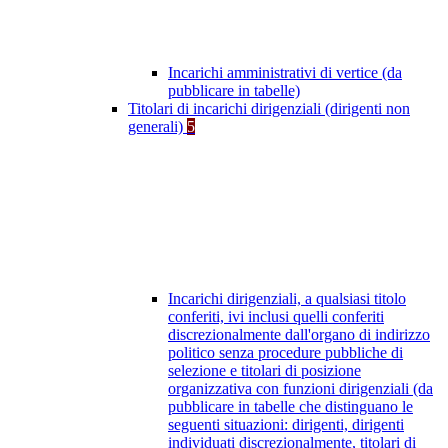
Incarichi amministrativi di vertice (da
pubblicare in tabelle)
Titolari di incarichi dirigenziali (dirigenti non
generali)
5
Incarichi dirigenziali, a qualsiasi titolo
conferiti, ivi inclusi quelli conferiti
discrezionalmente dall'organo di indirizzo
politico senza procedure pubbliche di
selezione e titolari di posizione
organizzativa con funzioni dirigenziali (da
pubblicare in tabelle che distinguano le
seguenti situazioni: dirigenti, dirigenti
individuati discrezionalmente, titolari di