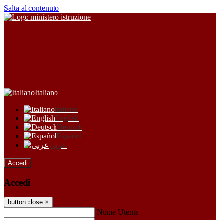
Salta al contenuto
Italiano
Italiano
English
Deutsch
Español
عربى
Accedi
Accedi
button close
×
Nome Utente