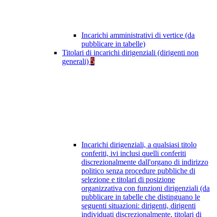
Incarichi amministrativi di vertice (da
pubblicare in tabelle)
Titolari di incarichi dirigenziali (dirigenti non
generali)
5
Incarichi dirigenziali, a qualsiasi titolo
conferiti, ivi inclusi quelli conferiti
discrezionalmente dall'organo di indirizzo
politico senza procedure pubbliche di
selezione e titolari di posizione
organizzativa con funzioni dirigenziali (da
pubblicare in tabelle che distinguano le
seguenti situazioni: dirigenti, dirigenti
individuati discrezionalmente, titolari di