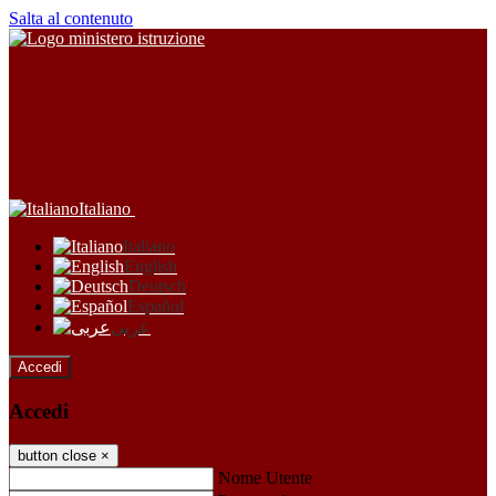
Salta al contenuto
Italiano
Italiano
English
Deutsch
Español
عربى
Accedi
Accedi
button close
×
Nome Utente