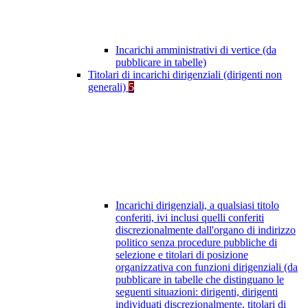
Incarichi amministrativi di vertice (da
pubblicare in tabelle)
Titolari di incarichi dirigenziali (dirigenti non
generali)
5
Incarichi dirigenziali, a qualsiasi titolo
conferiti, ivi inclusi quelli conferiti
discrezionalmente dall'organo di indirizzo
politico senza procedure pubbliche di
selezione e titolari di posizione
organizzativa con funzioni dirigenziali (da
pubblicare in tabelle che distinguano le
seguenti situazioni: dirigenti, dirigenti
individuati discrezionalmente, titolari di