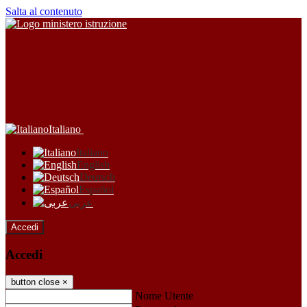
Salta al contenuto
Italiano
Italiano
English
Deutsch
Español
عربى
Accedi
Accedi
button close
×
Nome Utente