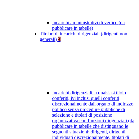
Incarichi amministrativi di vertice (da
pubblicare in tabelle)
Titolari di incarichi dirigenziali (dirigenti non
generali)
5
Incarichi dirigenziali, a qualsiasi titolo
conferiti, ivi inclusi quelli conferiti
discrezionalmente dall'organo di indirizzo
politico senza procedure pubbliche di
selezione e titolari di posizione
organizzativa con funzioni dirigenziali (da
pubblicare in tabelle che distinguano le
seguenti situazioni: dirigenti, dirigenti
individuati discrezionalmente, titolari di