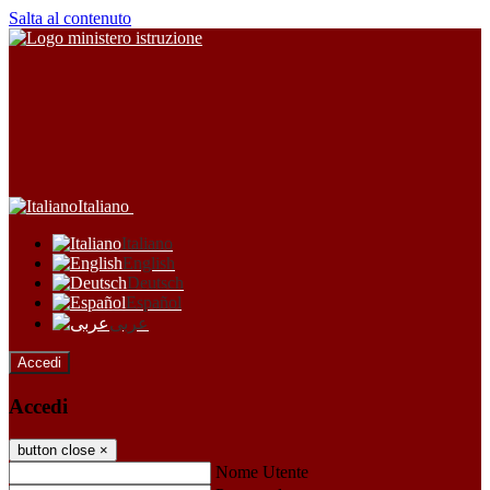
Salta al contenuto
Italiano
Italiano
English
Deutsch
Español
عربى
Accedi
Accedi
button close
×
Nome Utente