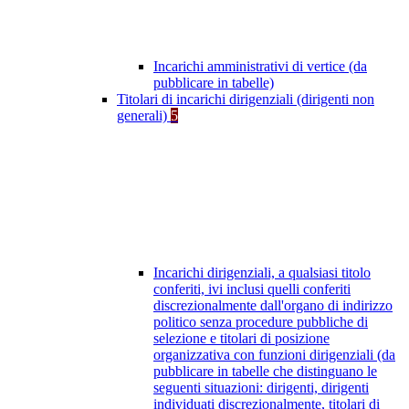
Incarichi amministrativi di vertice (da
pubblicare in tabelle)
Titolari di incarichi dirigenziali (dirigenti non
generali)
5
Incarichi dirigenziali, a qualsiasi titolo
conferiti, ivi inclusi quelli conferiti
discrezionalmente dall'organo di indirizzo
politico senza procedure pubbliche di
selezione e titolari di posizione
organizzativa con funzioni dirigenziali (da
pubblicare in tabelle che distinguano le
seguenti situazioni: dirigenti, dirigenti
individuati discrezionalmente, titolari di