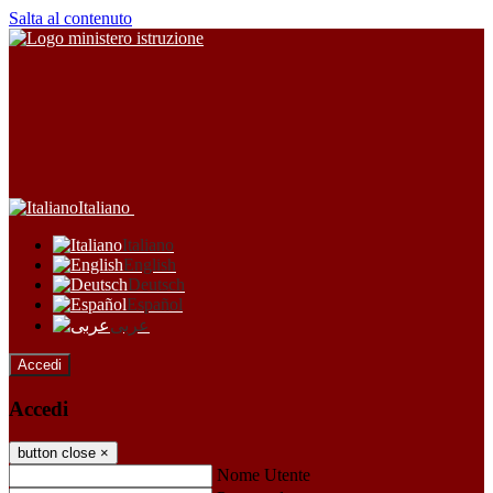
Salta al contenuto
Italiano
Italiano
English
Deutsch
Español
عربى
Accedi
Accedi
button close
×
Nome Utente