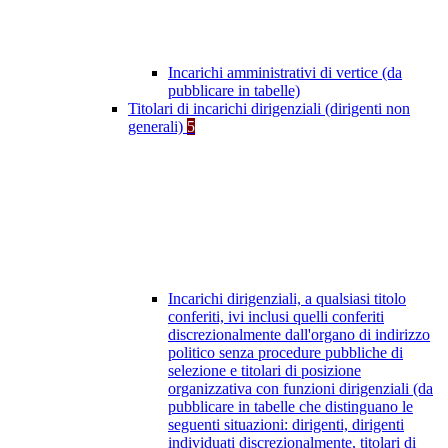
Incarichi amministrativi di vertice (da
pubblicare in tabelle)
Titolari di incarichi dirigenziali (dirigenti non
generali)
5
Incarichi dirigenziali, a qualsiasi titolo
conferiti, ivi inclusi quelli conferiti
discrezionalmente dall'organo di indirizzo
politico senza procedure pubbliche di
selezione e titolari di posizione
organizzativa con funzioni dirigenziali (da
pubblicare in tabelle che distinguano le
seguenti situazioni: dirigenti, dirigenti
individuati discrezionalmente, titolari di