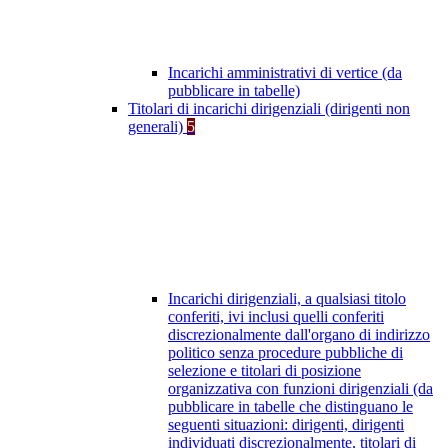
Incarichi amministrativi di vertice (da
pubblicare in tabelle)
Titolari di incarichi dirigenziali (dirigenti non
generali)
5
Incarichi dirigenziali, a qualsiasi titolo
conferiti, ivi inclusi quelli conferiti
discrezionalmente dall'organo di indirizzo
politico senza procedure pubbliche di
selezione e titolari di posizione
organizzativa con funzioni dirigenziali (da
pubblicare in tabelle che distinguano le
seguenti situazioni: dirigenti, dirigenti
individuati discrezionalmente, titolari di