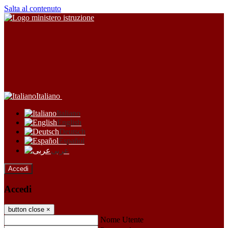
Salta al contenuto
Italiano
Italiano
English
Deutsch
Español
عربى
Accedi
Accedi
button close
×
Nome Utente