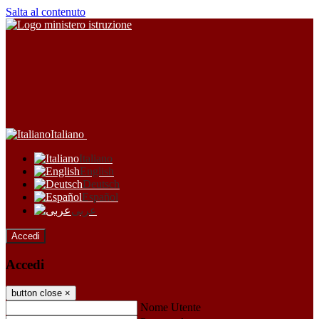
Salta al contenuto
Italiano
Italiano
English
Deutsch
Español
عربى
Accedi
Accedi
button close
×
Nome Utente