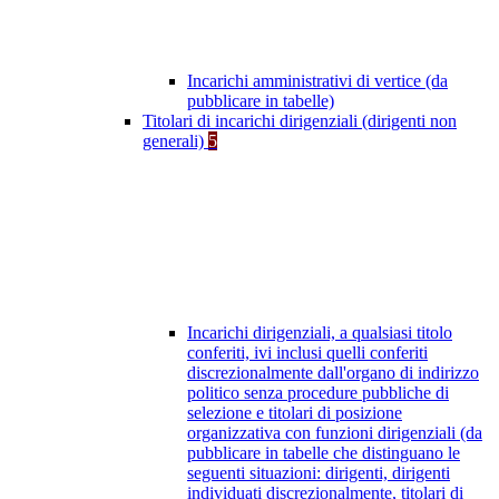
Incarichi amministrativi di vertice (da
pubblicare in tabelle)
Titolari di incarichi dirigenziali (dirigenti non
generali)
5
Incarichi dirigenziali, a qualsiasi titolo
conferiti, ivi inclusi quelli conferiti
discrezionalmente dall'organo di indirizzo
politico senza procedure pubbliche di
selezione e titolari di posizione
organizzativa con funzioni dirigenziali (da
pubblicare in tabelle che distinguano le
seguenti situazioni: dirigenti, dirigenti
individuati discrezionalmente, titolari di