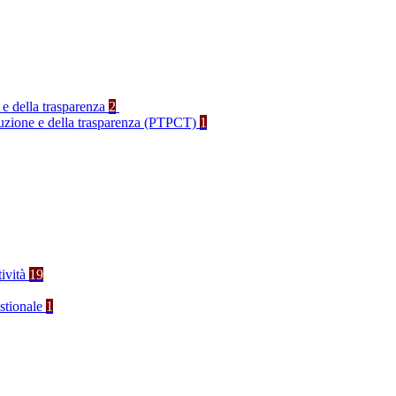
 e della trasparenza
2
rruzione e della trasparenza (PTPCT)
1
tività
19
stionale
1