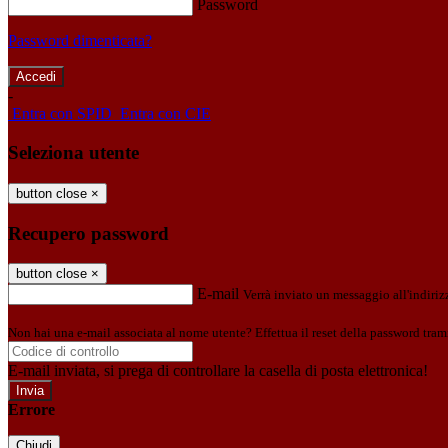
Password
Password dimenticata?
-
Entra con SPID
Entra con CIE
Seleziona utente
button close
×
Recupero password
button close
×
E-mail
Verrà inviato un messaggio all'indirizz
Non hai una e-mail associata al nome utente? Effettua il reset della password tram
E-mail inviata, si prega di controllare la casella di posta elettronica!
Errore
Chiudi