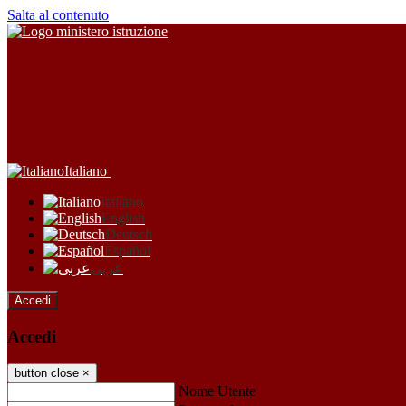
Salta al contenuto
Italiano
Italiano
English
Deutsch
Español
عربى
Accedi
Accedi
button close
×
Nome Utente