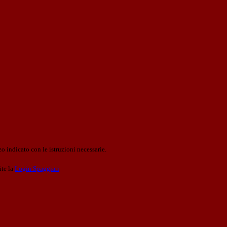
o indicato con le istruzioni necessarie.
ite la
Login Spaggiari