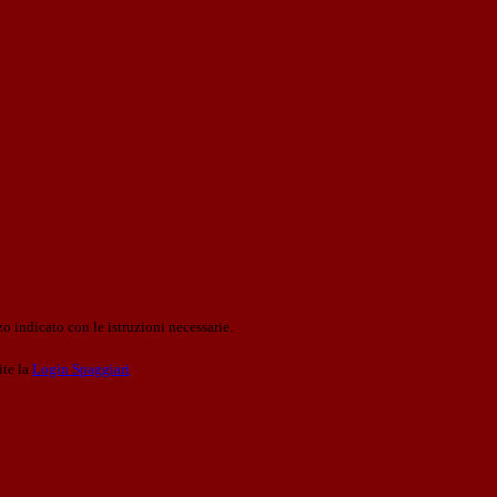
o indicato con le istruzioni necessarie.
ite la
Login Spaggiari