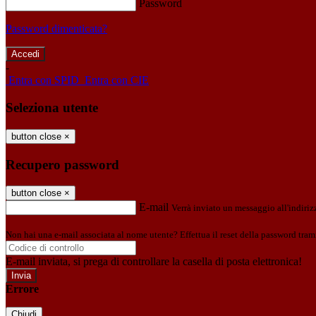
Password
Password dimenticata?
-
Entra con SPID
Entra con CIE
Seleziona utente
button close
×
Recupero password
button close
×
E-mail
Verrà inviato un messaggio all'indirizz
Non hai una e-mail associata al nome utente? Effettua il reset della password tram
E-mail inviata, si prega di controllare la casella di posta elettronica!
Errore
Chiudi