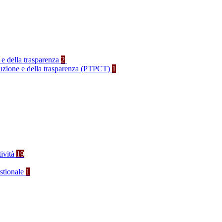
 e della trasparenza
2
rruzione e della trasparenza (PTPCT)
1
tività
19
stionale
1