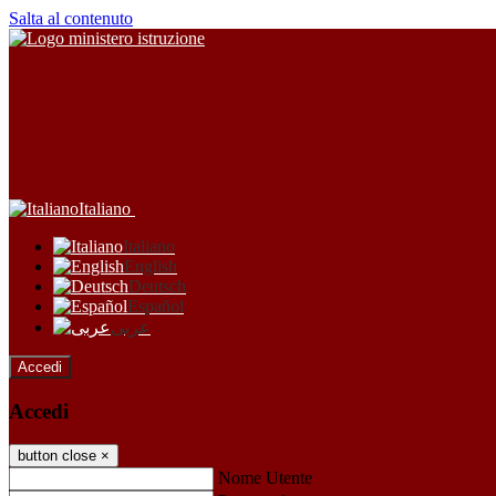
Salta al contenuto
Italiano
Italiano
English
Deutsch
Español
عربى
Accedi
Accedi
button close
×
Nome Utente