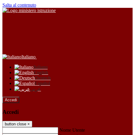
Salta al contenuto
Italiano
Italiano
English
Deutsch
Español
عربى
Accedi
Accedi
button close
×
Nome Utente