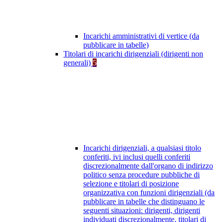
Incarichi amministrativi di vertice (da
pubblicare in tabelle)
Titolari di incarichi dirigenziali (dirigenti non
generali)
5
Incarichi dirigenziali, a qualsiasi titolo
conferiti, ivi inclusi quelli conferiti
discrezionalmente dall'organo di indirizzo
politico senza procedure pubbliche di
selezione e titolari di posizione
organizzativa con funzioni dirigenziali (da
pubblicare in tabelle che distinguano le
seguenti situazioni: dirigenti, dirigenti
individuati discrezionalmente, titolari di