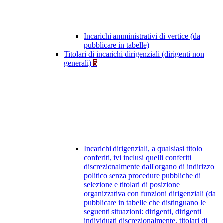
Incarichi amministrativi di vertice (da
pubblicare in tabelle)
Titolari di incarichi dirigenziali (dirigenti non
generali)
5
Incarichi dirigenziali, a qualsiasi titolo
conferiti, ivi inclusi quelli conferiti
discrezionalmente dall'organo di indirizzo
politico senza procedure pubbliche di
selezione e titolari di posizione
organizzativa con funzioni dirigenziali (da
pubblicare in tabelle che distinguano le
seguenti situazioni: dirigenti, dirigenti
individuati discrezionalmente, titolari di