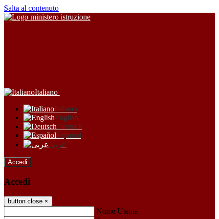
Salta al contenuto
Italiano
Italiano
English
Deutsch
Español
عربى
Accedi
Accedi
button close
×
Nome Utente