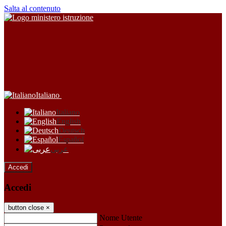
Salta al contenuto
Italiano
Italiano
English
Deutsch
Español
عربى
Accedi
Accedi
button close
×
Nome Utente