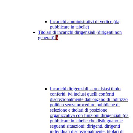
Incarichi amministrativi di vertice (da
pubblicare in tabelle)
Titolari di incarichi dirigenziali (dirigenti non
generali)
5
Incarichi dirigenziali, a qualsiasi titolo
conferiti, ivi inclusi quelli conferiti
discrezionalmente dall'organo di indirizzo
politico senza procedure pubbliche di
selezione e titolari di posizione
organizzativa con funzioni dirigenziali (da
pubblicare in tabelle che distinguano le
seguenti situazioni: dirigenti, dirigenti
individuati discrezionalmente, titolari di