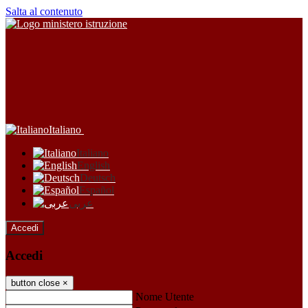
Salta al contenuto
Italiano
Italiano
English
Deutsch
Español
عربى
Accedi
Accedi
button close
×
Nome Utente