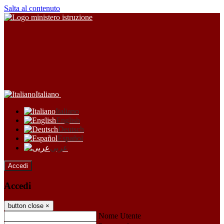
Salta al contenuto
Italiano
Italiano
English
Deutsch
Español
عربى
Accedi
Accedi
button close
×
Nome Utente