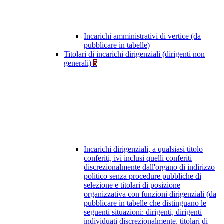
Incarichi amministrativi di vertice (da
pubblicare in tabelle)
Titolari di incarichi dirigenziali (dirigenti non
generali)
5
Incarichi dirigenziali, a qualsiasi titolo
conferiti, ivi inclusi quelli conferiti
discrezionalmente dall'organo di indirizzo
politico senza procedure pubbliche di
selezione e titolari di posizione
organizzativa con funzioni dirigenziali (da
pubblicare in tabelle che distinguano le
seguenti situazioni: dirigenti, dirigenti
individuati discrezionalmente, titolari di