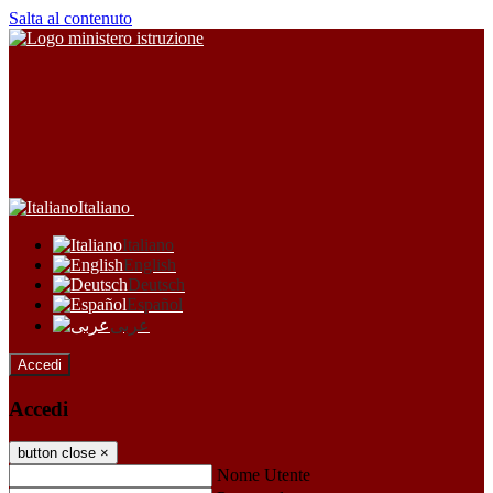
Salta al contenuto
Italiano
Italiano
English
Deutsch
Español
عربى
Accedi
Accedi
button close
×
Nome Utente