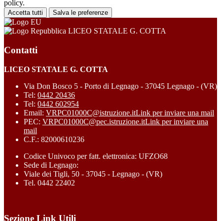
policy.
Accetta tutti
Salva le preferenze
LICEO STATALE G. COTTA
Contatti
LICEO STATALE G. COTTA
Via Don Bosco 5 - Porto di Legnago - 37045 Legnago - (VR)
Tel:
0442 20436
Tel:
0442 602954
Email:
VRPC01000C@istruzione.it
Link per inviare una mail
PEC:
VRPC01000C@pec.istruzione.it
Link per inviare una
mail
C.F.: 82000610236
Codice Univoco per fatt. elettronica: UFZO68
Sede di Legnago:
Viale dei Tigli, 50 - 37045 - Legnago - (VR)
Tel. 0442 22402
Sezione Link Utili