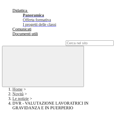
Didattica
Panoramica
Offerta formativa
I progetti delle classi
Comunicati
Documenti utili
Campo di ricerca per le pagine del sito
Home
>
Novità
>
Le notizie
>
DVR - VALUTAZIONE LAVORATRICI IN
GRAVIDANZA E IN PUERPERIO