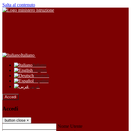
Salta al contenuto
Italiano
Italiano
English
Deutsch
Español
عربى
Accedi
Accedi
button close
×
Nome Utente