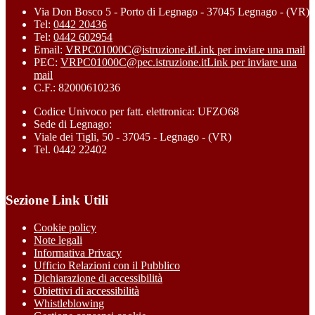
Via Don Bosco 5 - Porto di Legnago - 37045 Legnago - (VR)
Tel:
0442 20436
Tel:
0442 602954
Email:
VRPC01000C@istruzione.it
Link per inviare una mail
PEC:
VRPC01000C@pec.istruzione.it
Link per inviare una
mail
C.F.: 82000610236
Codice Univoco per fatt. elettronica: UFZO68
Sede di Legnago:
Viale dei Tigli, 50 - 37045 - Legnago - (VR)
Tel. 0442 22402
Sezione Link Utili
Cookie policy
Note legali
Informativa Privacy
Ufficio Relazioni con il Pubblico
Dichiarazione di accessibilità
Obiettivi di accessibilità
Whistleblowing