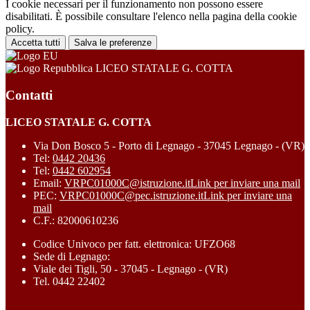
I cookie necessari per il funzionamento non possono essere
disabilitati. È possibile consultare l'elenco nella pagina della cookie
policy.
Accetta tutti
Salva le preferenze
LICEO STATALE G. COTTA
Contatti
LICEO STATALE G. COTTA
Via Don Bosco 5 - Porto di Legnago - 37045 Legnago - (VR)
Tel:
0442 20436
Tel:
0442 602954
Email:
VRPC01000C@istruzione.it
Link per inviare una mail
PEC:
VRPC01000C@pec.istruzione.it
Link per inviare una
mail
C.F.: 82000610236
Codice Univoco per fatt. elettronica: UFZO68
Sede di Legnago:
Viale dei Tigli, 50 - 37045 - Legnago - (VR)
Tel. 0442 22402