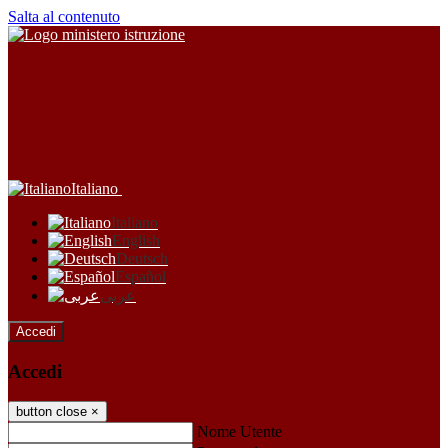
Salta al contenuto
Italiano
Italiano
English
Deutsch
Español
عربى
Accedi
Accedi
button close
×
Nome Utente