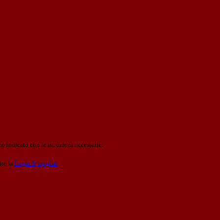
o indicato con le istruzioni necessarie.
ite la
Login Spaggiari