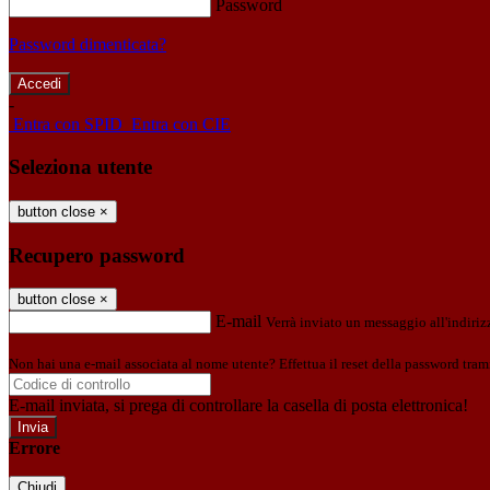
Password
Password dimenticata?
-
Entra con SPID
Entra con CIE
Seleziona utente
button close
×
Recupero password
button close
×
E-mail
Verrà inviato un messaggio all'indirizz
Non hai una e-mail associata al nome utente? Effettua il reset della password tram
E-mail inviata, si prega di controllare la casella di posta elettronica!
Errore
Chiudi