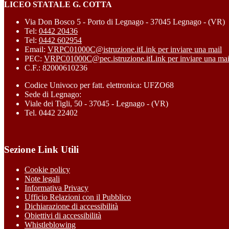
LICEO STATALE G. COTTA
Via Don Bosco 5 - Porto di Legnago - 37045 Legnago - (VR)
Tel:
0442 20436
Tel:
0442 602954
Email:
VRPC01000C@istruzione.it
Link per inviare una mail
PEC:
VRPC01000C@pec.istruzione.it
Link per inviare una mai
C.F.: 82000610236
Codice Univoco per fatt. elettronica: UFZO68
Sede di Legnago:
Viale dei Tigli, 50 - 37045 - Legnago - (VR)
Tel. 0442 22402
Sezione Link Utili
Cookie policy
Note legali
Informativa Privacy
Ufficio Relazioni con il Pubblico
Dichiarazione di accessibilità
Obiettivi di accessibilità
Whistleblowing