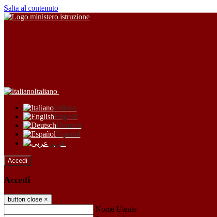
Salta al contenuto
Italiano
Italiano
English
Deutsch
Español
عربى
Accedi
Accedi
button close
×
Nome Utente