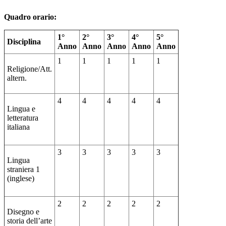
Quadro orario:
1°
2°
3°
4°
5°
Disciplina
Anno
Anno
Anno
Anno
Anno
1
1
1
1
1
Religione/Att.
altern.
4
4
4
4
4
Lingua e
letteratura
italiana
3
3
3
3
3
Lingua
straniera 1
(inglese)
2
2
2
2
2
Disegno e
storia dell’arte