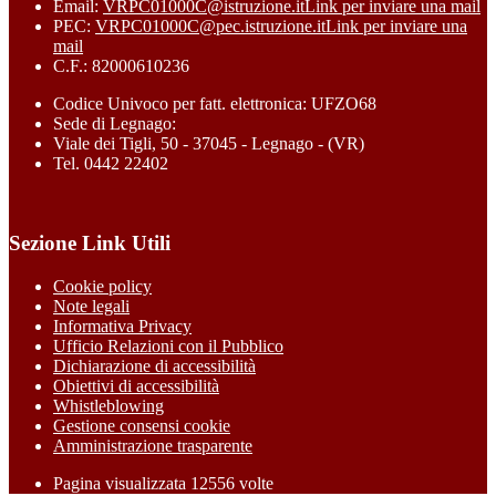
Email:
VRPC01000C@istruzione.it
Link per inviare una mail
PEC:
VRPC01000C@pec.istruzione.it
Link per inviare una
mail
C.F.: 82000610236
Codice Univoco per fatt. elettronica: UFZO68
Sede di Legnago:
Viale dei Tigli, 50 - 37045 - Legnago - (VR)
Tel. 0442 22402
Sezione Link Utili
Cookie policy
Note legali
Informativa Privacy
Ufficio Relazioni con il Pubblico
Dichiarazione di accessibilità
Obiettivi di accessibilità
Whistleblowing
Gestione consensi cookie
Amministrazione trasparente
Pagina visualizzata
12556
volte