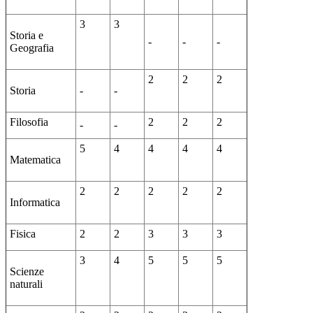
3
3
Storia e
-
-
-
Geografia
2
2
2
Storia
-
-
Filosofia
2
2
2
-
-
5
4
4
4
4
Matematica
2
2
2
2
2
Informatica
Fisica
2
2
3
3
3
3
4
5
5
5
Scienze
naturali