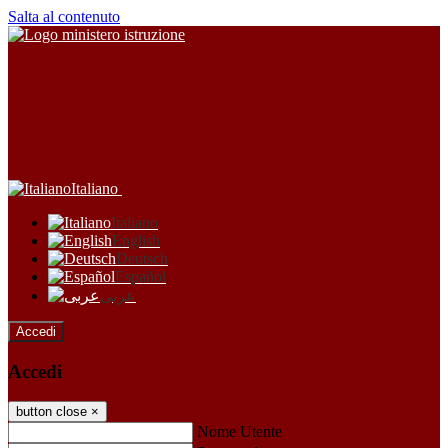
Salta al contenuto
Italiano
Italiano
English
Deutsch
Español
عربى
Accedi
Accedi
button close
×
Nome Utente