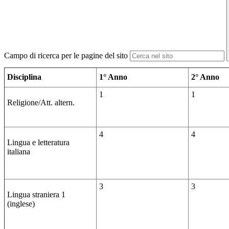
Campo di ricerca per le pagine del sito
Disciplina
1° Anno
2° Anno
1
1
Religione/Att. altern.
4
4
Lingua e letteratura
italiana
3
3
Lingua straniera 1
(inglese)