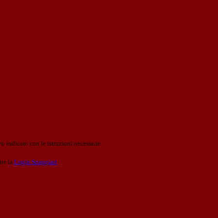
o indicato con le istruzioni necessarie.
ite la
Login Spaggiari