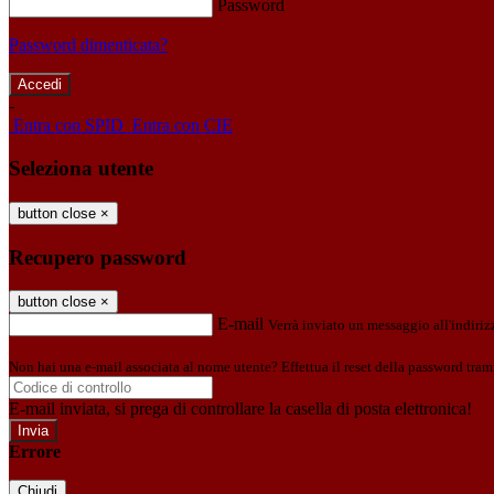
Password
Password dimenticata?
-
Entra con SPID
Entra con CIE
Seleziona utente
button close
×
Recupero password
button close
×
E-mail
Verrà inviato un messaggio all'indirizz
Non hai una e-mail associata al nome utente? Effettua il reset della password tram
E-mail inviata, si prega di controllare la casella di posta elettronica!
Errore
Chiudi