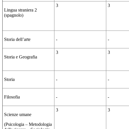
3
3
Lingua straniera 2
(spagnolo)
Storia dell’arte
-
-
3
3
Storia e Geografia
Storia
-
-
Filosofia
-
-
3
3
Scienze umane
(Psicologia – Metodologia