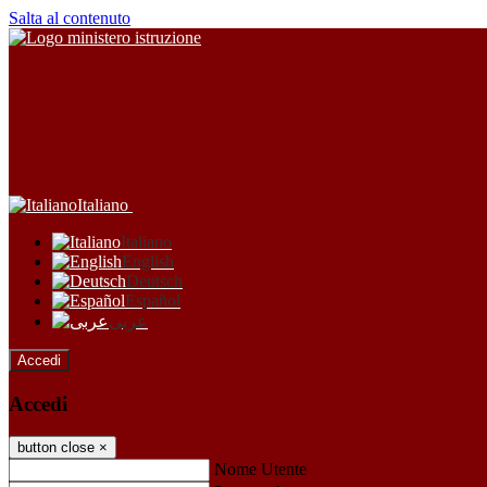
Salta al contenuto
Italiano
Italiano
English
Deutsch
Español
عربى
Accedi
Accedi
button close
×
Nome Utente