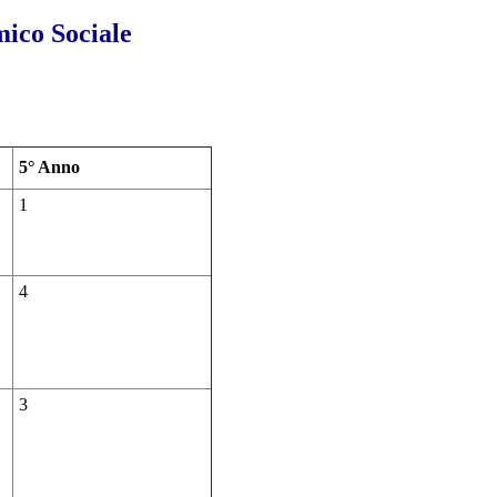
ico Sociale
5° Anno
1
4
3