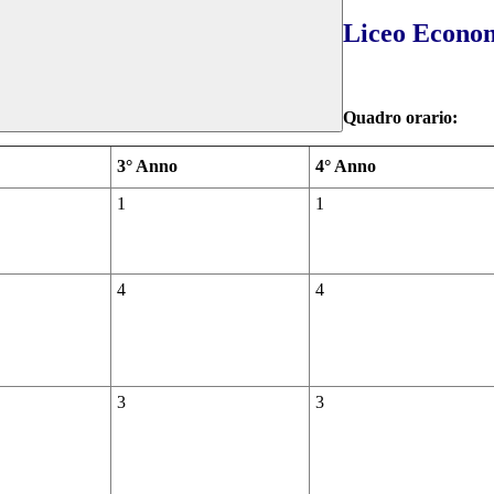
Liceo Econom
Quadro orario:
3° Anno
4° Anno
1
1
4
4
3
3