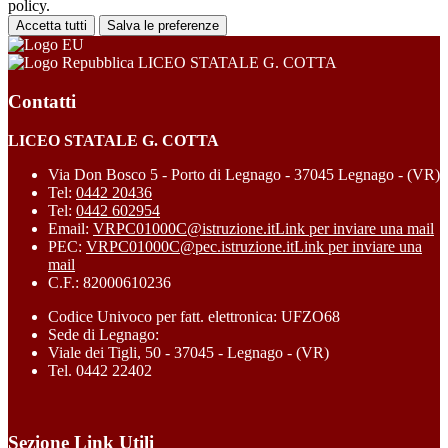
policy.
Accetta tutti
Salva le preferenze
LICEO STATALE G. COTTA
Contatti
LICEO STATALE G. COTTA
Via Don Bosco 5 - Porto di Legnago - 37045 Legnago - (VR)
Tel:
0442 20436
Tel:
0442 602954
Email:
VRPC01000C@istruzione.it
Link per inviare una mail
PEC:
VRPC01000C@pec.istruzione.it
Link per inviare una
mail
C.F.: 82000610236
Codice Univoco per fatt. elettronica: UFZO68
Sede di Legnago:
Viale dei Tigli, 50 - 37045 - Legnago - (VR)
Tel. 0442 22402
Sezione Link Utili