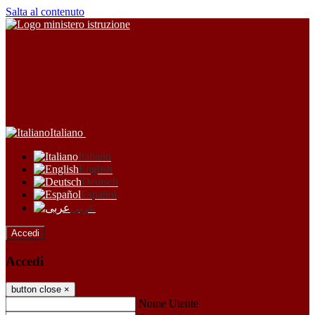
Salta al contenuto
Italiano
Italiano
English
Deutsch
Español
عربى
Accedi
Accedi
button close
×
Nome Utente