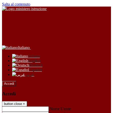
Salta al contenuto
Italiano
Italiano
English
Deutsch
Español
عربى
Accedi
Accedi
button close
×
Nome Utente