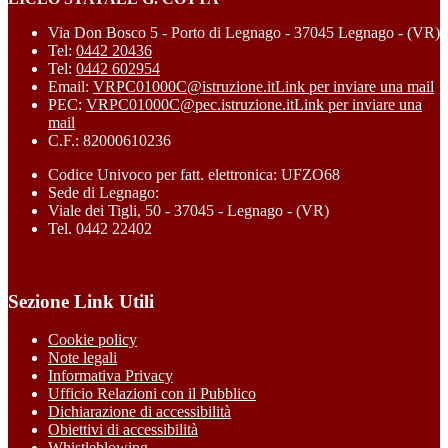
Via Don Bosco 5 - Porto di Legnago - 37045 Legnago - (VR)
Tel:
0442 20436
Tel:
0442 602954
Email:
VRPC01000C@istruzione.it
Link per inviare una mail
PEC:
VRPC01000C@pec.istruzione.it
Link per inviare una
mail
C.F.: 82000610236
Codice Univoco per fatt. elettronica: UFZO68
Sede di Legnago:
Viale dei Tigli, 50 - 37045 - Legnago - (VR)
Tel. 0442 22402
Sezione Link Utili
Cookie policy
Note legali
Informativa Privacy
Ufficio Relazioni con il Pubblico
Dichiarazione di accessibilità
Obiettivi di accessibilità
Whistleblowing