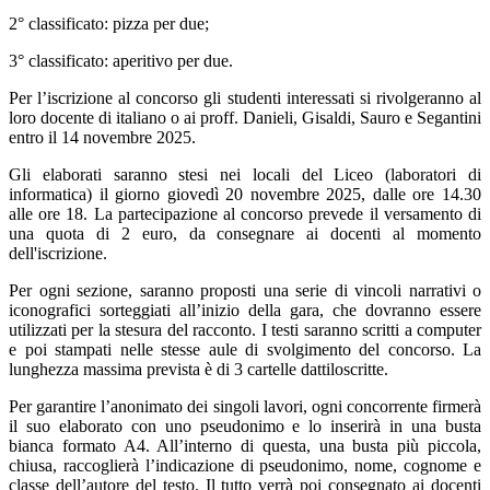
2° classificato: pizza per due;
3° classificato: aperitivo per due.
Per l’iscrizione al concorso gli studenti interessati si rivolgeranno al
loro docente di italiano o ai proff. Danieli, Gisaldi, Sauro e Segantini
entro il 14 novembre 2025.
Gli elaborati saranno stesi nei locali del Liceo (laboratori di
informatica) il giorno giovedì
20 novembre 2025
, dalle ore 14.30
alle ore 18. La partecipazione al concorso prevede il versamento di
una quota di 2 euro, da consegnare ai docenti al momento
dell'iscrizione.
Per ogni sezione, saranno proposti una serie di vincoli narrativi o
iconografici sorteggiati all’inizio della gara, che dovranno essere
utilizzati per la stesura del racconto. I testi saranno scritti a computer
e poi stampati nelle stesse aule di svolgimento del concorso. La
lunghezza massima prevista è di 3 cartelle dattiloscritte.
Per garantire l’anonimato dei singoli lavori, ogni concorrente firmerà
il suo elaborato con uno pseudonimo e lo inserirà in una busta
bianca formato A4. All’interno di questa, una busta più piccola,
chiusa, raccoglierà l’indicazione di pseudonimo, nome, cognome e
classe dell’autore del testo. Il tutto verrà poi consegnato ai docenti