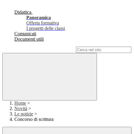
Didattica
Panoramica
Offerta formativa
I progetti delle classi
Comunicati
Documenti utili
Campo di ricerca per le pagine del sito
Home
>
Novità
>
Le notizie
>
Concorso di scrittura