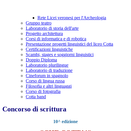
Rete Licei veronesi per l'Archeologia
Gruppo teatro
Laboratorio di storia dell'arte
Progetto architettura
Corsi di informatica e di robotica
Presentazione progetti linguistici del liceo Cotta
Certificazioni linguistiche
Scambi, stages e soggiorni linguistici
Doppio Diploma
Laboratorio plurilingue
Laboratorio di traduzione
Cineforum in spagnolo
Corso di lingua russa
Filosofia e altri linguaggi
Corso di fotografia
Cotta band
Concorso di scrittura
10^ edizione