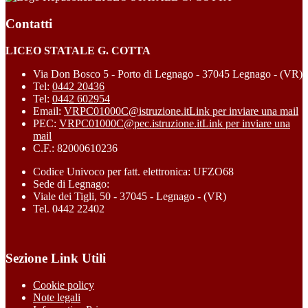
Contatti
LICEO STATALE G. COTTA
Via Don Bosco 5 - Porto di Legnago - 37045 Legnago - (VR)
Tel:
0442 20436
Tel:
0442 602954
Email:
VRPC01000C@istruzione.it
Link per inviare una mail
PEC:
VRPC01000C@pec.istruzione.it
Link per inviare una
mail
C.F.: 82000610236
Codice Univoco per fatt. elettronica: UFZO68
Sede di Legnago:
Viale dei Tigli, 50 - 37045 - Legnago - (VR)
Tel. 0442 22402
Sezione Link Utili
Cookie policy
Note legali