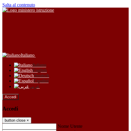
Salta al contenuto
Italiano
Italiano
English
Deutsch
Español
عربى
Accedi
Accedi
button close
×
Nome Utente