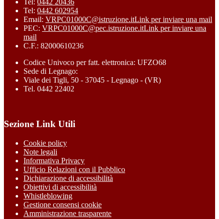
Tel:
0442 20436
Tel:
0442 602954
Email:
VRPC01000C@istruzione.it
Link per inviare una mail
PEC:
VRPC01000C@pec.istruzione.it
Link per inviare una
mail
C.F.: 82000610236
Codice Univoco per fatt. elettronica: UFZO68
Sede di Legnago:
Viale dei Tigli, 50 - 37045 - Legnago - (VR)
Tel. 0442 22402
Sezione Link Utili
Cookie policy
Note legali
Informativa Privacy
Ufficio Relazioni con il Pubblico
Dichiarazione di accessibilità
Obiettivi di accessibilità
Whistleblowing
Gestione consensi cookie
Amministrazione trasparente