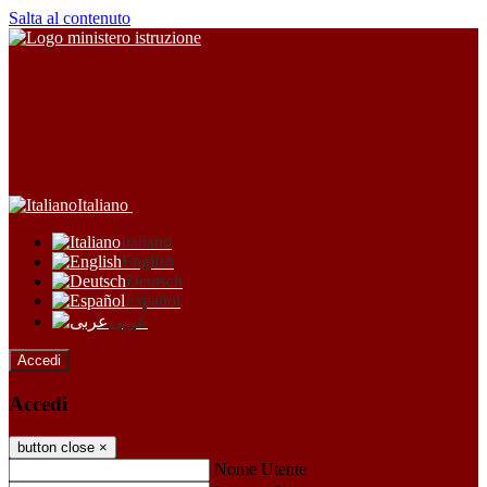
Salta al contenuto
Italiano
Italiano
English
Deutsch
Español
عربى
Accedi
Accedi
button close
×
Nome Utente