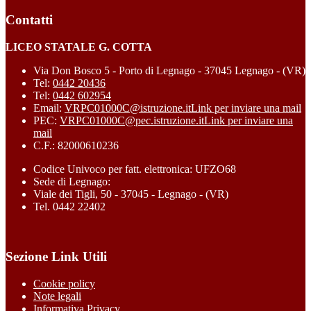
Contatti
LICEO STATALE G. COTTA
Via Don Bosco 5 - Porto di Legnago - 37045 Legnago - (VR)
Tel:
0442 20436
Tel:
0442 602954
Email:
VRPC01000C@istruzione.it
Link per inviare una mail
PEC:
VRPC01000C@pec.istruzione.it
Link per inviare una
mail
C.F.: 82000610236
Codice Univoco per fatt. elettronica: UFZO68
Sede di Legnago:
Viale dei Tigli, 50 - 37045 - Legnago - (VR)
Tel. 0442 22402
Sezione Link Utili
Cookie policy
Note legali
Informativa Privacy