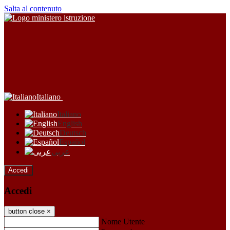
Salta al contenuto
Italiano
Italiano
English
Deutsch
Español
عربى
Accedi
Accedi
button close
×
Nome Utente