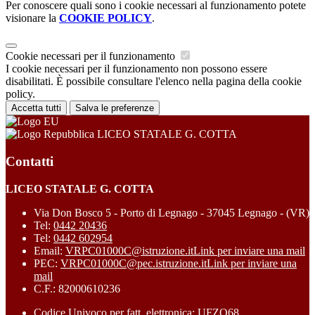
Per conoscere quali sono i cookie necessari al funzionamento potete
visionare la
COOKIE POLICY
.
Cookie necessari per il funzionamento
I cookie necessari per il funzionamento non possono essere
disabilitati. È possibile consultare l'elenco nella pagina della cookie
policy.
Accetta tutti
Salva le preferenze
LICEO STATALE G. COTTA
Contatti
LICEO STATALE G. COTTA
Via Don Bosco 5 - Porto di Legnago - 37045 Legnago - (VR)
Tel:
0442 20436
Tel:
0442 602954
Email:
VRPC01000C@istruzione.it
Link per inviare una mail
PEC:
VRPC01000C@pec.istruzione.it
Link per inviare una
mail
C.F.: 82000610236
Codice Univoco per fatt. elettronica: UFZO68