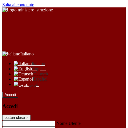
Salta al contenuto
Italiano
Italiano
English
Deutsch
Español
عربى
Accedi
Accedi
button close
×
Nome Utente