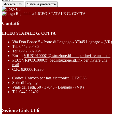
Accetta tutti
Salva le preferenze
LICEO STATALE G. COTTA
Contatti
LICEO STATALE G. COTTA
Via Don Bosco 5 - Porto di Legnago - 37045 Legnago - (VR)
Tel:
0442 20436
Tel:
0442 602954
Email:
VRPC01000C@istruzione.it
Link per inviare una mail
PEC:
VRPC01000C@pec.istruzione.it
Link per inviare una
mail
C.F.: 82000610236
Codice Univoco per fatt. elettronica: UFZO68
Sede di Legnago:
Viale dei Tigli, 50 - 37045 - Legnago - (VR)
Tel. 0442 22402
Sezione Link Utili