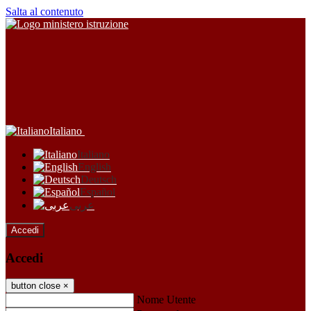
Salta al contenuto
Italiano
Italiano
English
Deutsch
Español
عربى
Accedi
Accedi
button close
×
Nome Utente