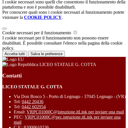
I cookie necessari sono quelli che consentono il funzionamento della
piattaforma e non è possibile disabilitarli.
Per conoscere quali sono i cookie necessari al funzionamento potete
visionare la
COOKIE POLICY
.
Cookie necessari per il funzionamento
I cookie necessari per il funzionamento non possono essere
disabilitati. È possibile consultare l'elenco nella pagina della cookie
policy.
Accetta tutti
Salva le preferenze
LICEO STATALE G. COTTA
Contatti
LICEO STATALE G. COTTA
Via Don Bosco 5 - Porto di Legnago - 37045 Legnago - (VR)
Tel:
0442 20436
Tel:
0442 602954
Email:
VRPC01000C@istruzione.it
Link per inviare una mail
PEC:
VRPC01000C@pec.istruzione.it
Link per inviare una
mail
C.F.: 82000610236