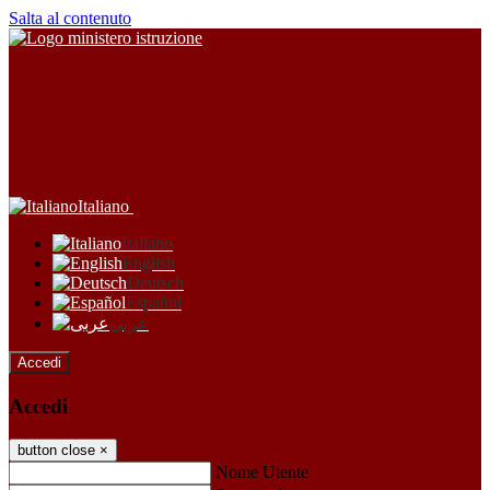
Salta al contenuto
Italiano
Italiano
English
Deutsch
Español
عربى
Accedi
Accedi
button close
×
Nome Utente