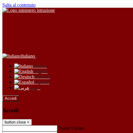
Salta al contenuto
Italiano
Italiano
English
Deutsch
Español
عربى
Accedi
Accedi
button close
×
Nome Utente