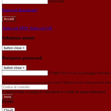
Password
Password dimenticata?
-
Entra con SPID
Entra con CIE
Seleziona utente
button close
×
Recupero password
button close
×
E-mail
Verrà inviato un messaggio all'indirizz
Non hai una e-mail associata al nome utente? Effettua il reset della password tram
E-mail inviata, si prega di controllare la casella di posta elettronica!
Errore
Chiudi