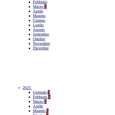
Febbraio
Marzo
1
Aprile
Maggio
Giugno
Luglio
Agosto
Settembre
Ottobre
Novembre
Dicembre
2025
Gennaio
3
Febbraio
1
Marzo
2
Aprile
Maggio
5