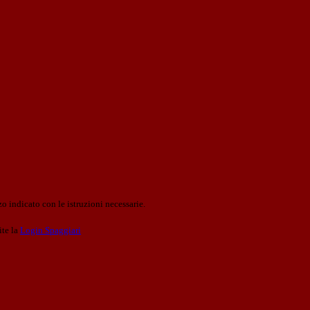
o indicato con le istruzioni necessarie.
ite la
Login Spaggiari